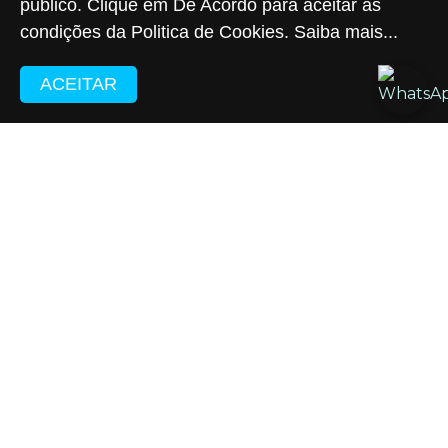
publico. Clique em De Acordo para aceitar as
condições da Politica de Cookies.
Saiba mais...
ACEITAR
Portus Instituto de Seguridade Social.
Rua São Bento, 08 - 6° andar
Centro – RJ | CEP: 20090-010
Tel:
(21) 2122-8500 / 0800 767 0092